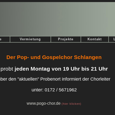
e
Vermietung
Projekte
Kontakt
Der Pop- und Gospelchor Schlangen
probt
jeden Montag von 19 Uhr bis 21 Uhr
ber den "aktuellen" Probenort informiert der Chorleiter
unter: 0172 / 5671962
www.
pogo-chor.de
(hier klicken)