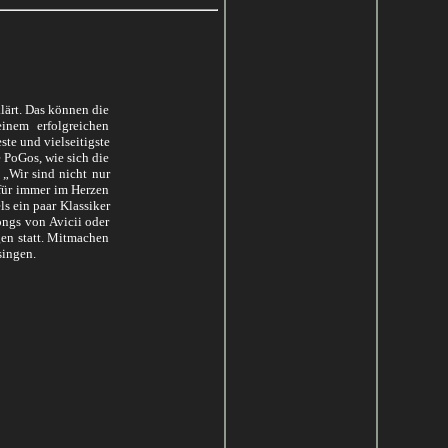
lärt. Das können die
inem erfolgreichen
te und vielseitigste
 PoGos, wie sich die
 „Wir sind nicht nur
für immer im Herzen
ls ein paar Klassiker
ngs von Avicii oder
en statt. Mitmachen
singen.