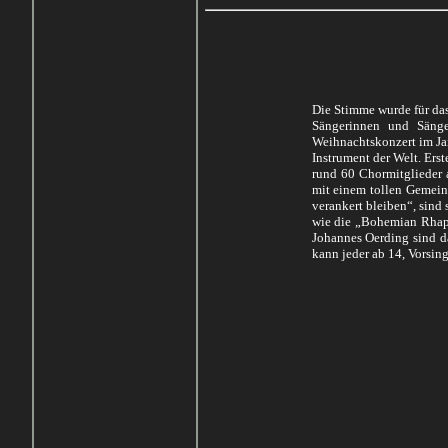
Die Stimme wurde für da
Sängerinnen und Sänge
Weihnachtskonzert im Jan
Instrument der Welt. Ers
rund 60 Chormitglieder 
mit einem tollen Gemein
verankert bleiben“, sind
wie die „Bohemian Rhaps
Johannes Oerding sind d
kann jeder ab 14, Vorsin