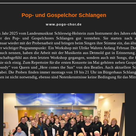
Pop- und Gospelchor Schlangen
www.pogo-chor.de
s Jahr 2025 vom Landesmusikrat Schleswig-Holstein zum Instrument des Jahres erk
r des Pop- und Gospelchores Schlangen gut verstehen. Sie starten nach e
uar wieder mit der Probenarbeit und bringen beim Singen ihre Stimme ein, das ältes
ter wichtiger Programmpunkt: Ein Workshop mit Ulrike Wahren Anfang Februar. Die
auch nennen, haben die Arbeit mit der Musikerin aus Detmold gut in Erinnerung.
schaftsgefühl aus dem letzten Workshop gegangen, sondern auch mit Songs, die 
 sie sich einig. Zum Repertoire für die ersten Konzerte im Mai gehören neben Gospe
ody“ von Queen und „Here comes the Sun“ von den Beatles. Auch aktuellere So
abei. Die Proben finden immer montags von 19 bis 21 Uhr im Bürgerhaus Schlang
gen ist nicht notwendig, ebenso sind Notenkenntnisse keine Bedingung für das Mit