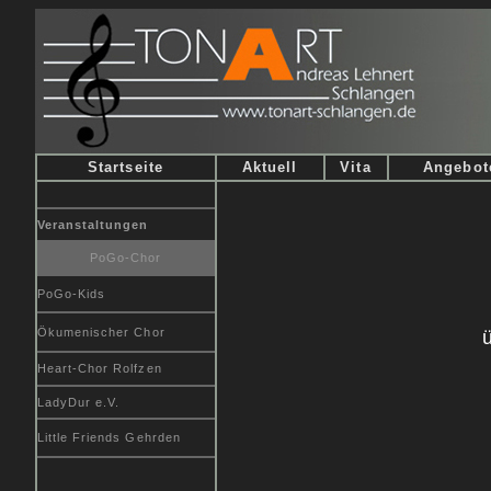
Startseite
Aktuell
Vita
Angebot
Veranstaltungen
PoGo-Chor
PoGo-Kids
Ökumenischer Chor
ü
Heart-Chor Rolfzen
LadyDur e.V.
Little Friends Gehrden