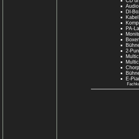
CD un
Audio-
DI-Bo
Kabel
Kompa
PA-La
Monito
Boxen
Bühnen
2-Punk
Multic
Multic
Chorp
Bühne
E-Pia
Fachku